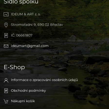
Sídlo spolku
IDEUM & ART z. s.
Stromořadní 9, 690 02 Břeclav
IČ: 06661807
ideumart@gmail.com
E-Shop
Informace o zpracování osobních údajů
Obchodní podmínky
Nákupní košík