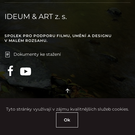
IDEUM & ART z. s.
SPOLEK PRO PODPORU FILMU, UMĚNÍ A DESIGNU
V MALÉM ROZSAHU.
Dokumenty ke stažení
Tyto stránky využívají v zájmu kvalitnějších služeb cookies.
vytvořil
www.pixelhouse.cz
Ok