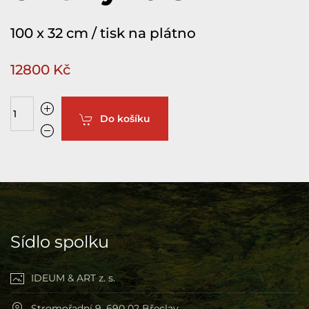
100 x 32 cm / tisk na plátno
12800 Kč
Do košíku
Sídlo spolku
IDEUM & ART z. s.
Stromořadní 9, 690 02 Břeclav